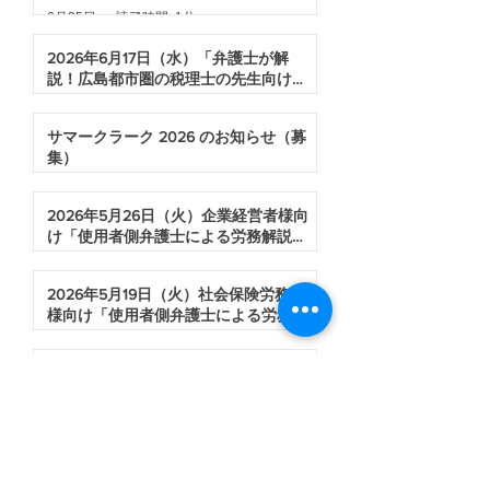
6月25日
読了時間: 1分
2026年6月17日（水）「弁護士が解
説！広島都市圏の税理士の先生向けセ
ミナー（相続税申告の期限と非弁リス
6月18日
読了時間: 1分
クの境界線）」の開催
サマークラーク 2026 のお知らせ（募
集）
6月9日
読了時間: 1分
2026年5月26日（火）企業経営者様向
け「使用者側弁護士による労務解説セ
ミナー（知らないと危ない！就業規則
5月28日
読了時間: 1分
によるトラブル）」の開催
2026年5月19日（火）社会保険労務士
様向け「使用者側弁護士による労務研
修会（就業規則作成に関するヒヤリハ
5月20日
読了時間: 1分
ット事例）」の開催
山下 一貴 弁護士 入所のお知らせ
4月2日
読了時間: 1分
1
/
18