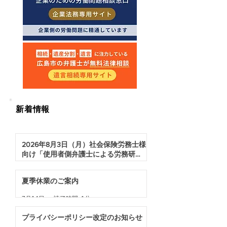
​新着情報
2026年8月3日（月）社会保険労務士様
向け「使用者側弁護士による労務研修
会（顧問先を守る！社労士の先生方が
1 日前
読了時間: 1分
深化させるべき採用に関する人事労務
夏季休業のご案内
トラブルの実践的対処法）」の開催
7月14日
読了時間: 1分
プライバシーポリシー改定のお知らせ