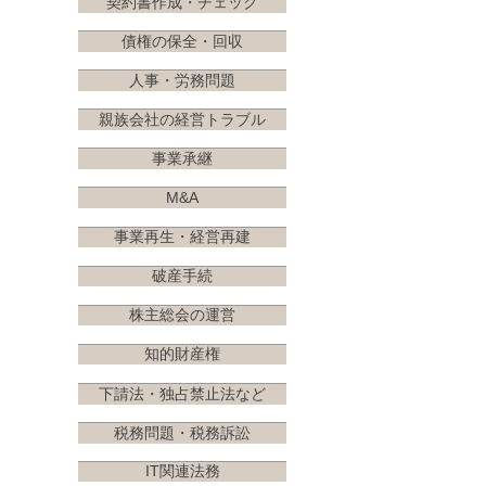
契約書作成・チェック
債権の保全・回収
人事・労務問題
親族会社の経営トラブル
事業承継
M&A
事業再生・経営再建
破産手続
株主総会の運営
知的財産権
下請法・独占禁止法など
税務問題・税務訴訟
IT関連法務