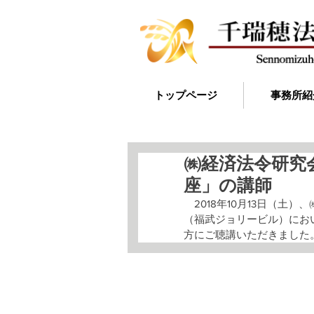
トップページ
事務所紹
㈱経済法令研究
座」の講師
　2018年10月13日（
（福武ジョリービル）におい
方にご聴講いただきました